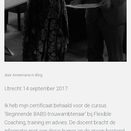
door Annemarie
in
Blog
Utrecht 14 september 2017
Ik heb mijn certificaat behaald voor de cursus
'Beginnende BABS-trouwambtenaar' bij Flexible
Coaching, training en advies. De docent bracht de
informatie met een dosis humor en de groep bestond