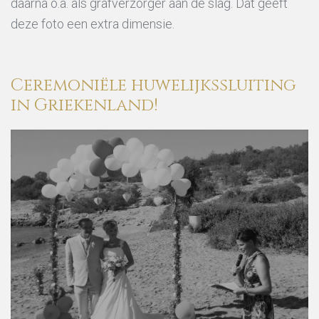
daarna o.a. als grafverzorger aan de slag. Dat geeft
deze foto een extra dimensie.
Ceremoniële
huwelijkssluiting
in
Griekenland!