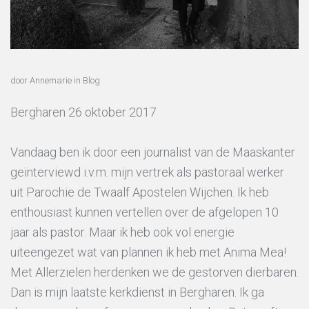
door Annemarie
in
Blog
Bergharen 26 oktober 2017
Vandaag ben ik door een journalist van de Maaskanter
geïnterviewd i.v.m. mijn vertrek als pastoraal werker
uit Parochie de Twaalf Apostelen Wijchen. Ik heb
enthousiast kunnen vertellen over de afgelopen 10
jaar als pastor. Maar ik heb ook vol energie
uiteengezet wat van plannen ik heb met Anima Mea!
Met Allerzielen herdenken we de gestorven dierbaren.
Dan is mijn laatste kerkdienst in Bergharen. Ik ga